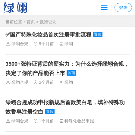
登录
当前位置：
首页
>
批准证明
✅国产特殊化妆品首次注册审批流程
置顶
绿翊合规
9个月前
绿翊
3500+张特证背后的硬实力：为什么选择绿翊合规，
决定了你的产品能否上市
置顶
绿翊合规
2个月前
绿翊
绿翊合规成功申报新规后首款美白皂，填补特殊功
效香皂注册空白
置顶
绿翊合规
1个月前
特殊化妆品申报