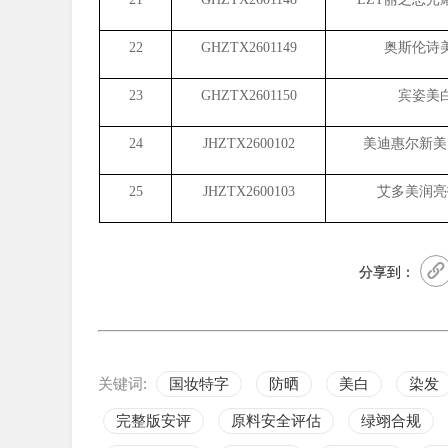
22
GHZTX2601149
奥斯伦诗
23
GHZTX2601150
宾姿美
24
JHZTX2600102
美迪惠尔新美
25
JHZTX2600103
艾多美润亮
分享到：
关键词:
国妆特字
防晒
美白
染发
完整版安评
原料安全评估
绿翊合规