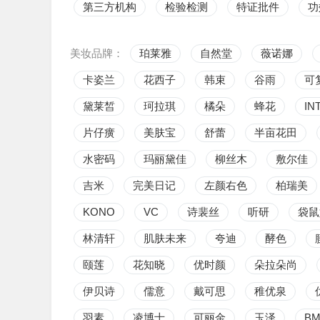
第三方机构
检验检测
特证批件
功
美妆品牌：
珀莱雅
自然堂
薇诺娜
卡姿兰
花西子
韩束
谷雨
可
黛莱皙
珂拉琪
橘朵
蜂花
IN
片仔癀
美肤宝
舒蕾
半亩花田
水密码
玛丽黛佳
柳丝木
敷尔佳
吉米
完美日记
左颜右色
柏瑞美
KONO
VC
诗裴丝
听研
袋鼠
林清轩
肌肤未来
夸迪
酵色
颐莲
花知晓
优时颜
朵拉朵尚
伊贝诗
儒意
戴可思
稚优泉
羽素
凌博士
可丽金
玉泽
B