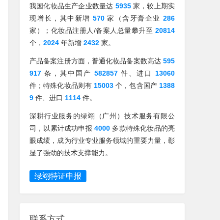
我国化妆品生产企业数量达
5935
家，较上期实
现增长，其中新增
570
家（含牙膏企业
286
家）；化妆品注册人/备案人总量攀升至
20814
个，
2024
年新增
2432
家。
产品备案注册方面，普通化妆品备案数高达
595
917
条，其中国产
582857
件、进口
13060
件；特殊化妆品则有
15003
个，包含国产
1388
9
件、进口
1114
件。
深耕行业服务的绿翊（广州）技术服务有限公
司，以累计成功申报
4000
多款特殊化妆品的亮
眼成绩，成为行业专业服务领域的重要力量，彰
显了强劲的技术支撑能力。
册证号
批准日期
绿翊特证申报
20212648
2026-05-20
20212666
2026-05-20
联系方式