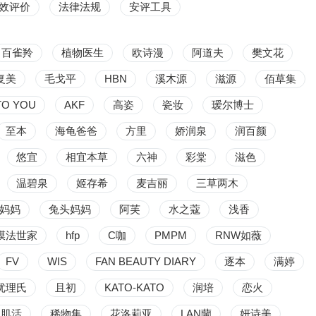
效评价
法律法规
安评工具
百雀羚
植物医生
欧诗漫
阿道夫
樊文花
复美
毛戈平
HBN
溪木源
滋源
佰草集
TO YOU
AKF
高姿
瓷妆
瑷尔博士
至本
海龟爸爸
方里
娇润泉
润百颜
悠宜
相宜本草
六神
彩棠
滋色
温碧泉
姬存希
麦吉丽
三草两木
妈妈
兔头妈妈
阿芙
水之蔻
浅香
膜法世家
hfp
C咖
PMPM
RNW如薇
FV
WIS
FAN BEAUTY DIARY
逐本
满婷
优理氏
且初
KATO-KATO
润培
恋火
M肌活
稀物集
花洛莉亚
LAN蘭
妍诗美