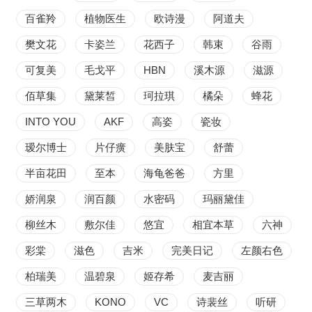
百雀羚
植物医生
欧诗漫
阿道夫
樊文花
卡姿兰
花西子
韩束
谷雨
可复美
毛戈平
HBN
溪木源
滋源
佰草集
黛莱皙
珂拉琪
橘朵
蜂花
INTO YOU
AKF
高姿
瓷妆
瑷尔博士
片仔癀
美肤宝
舒蕾
半亩花田
至本
海龟爸爸
方里
娇润泉
润百颜
水密码
玛丽黛佳
柳丝木
敷尔佳
悠宜
相宜本草
六神
彩棠
滋色
吉米
完美日记
左颜右色
柏瑞美
温碧泉
姬存希
麦吉丽
三草两木
KONO
VC
诗裴丝
听研