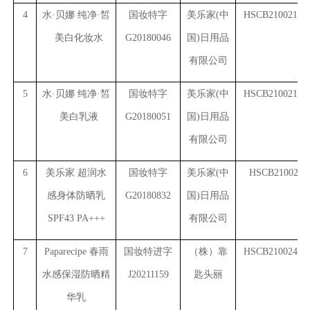
4
水·贝娜 纯净·皙
国妆特字
美乐家(中
HSCB2100219(4
美白化妆水
G20180046
国)日用品
有限公司
5
水·贝娜 纯净·皙
国妆特字
美乐家(中
HSCB2100219(5
美白乳液
G20180051
国)日用品
有限公司
6
美乐家 超润水
国妆特字
美乐家(中
HSCB2100231
感身体防晒乳
G20180832
国)日用品
SPF43 PA+++
有限公司
7
Paparecipe
春雨
国妆特进字
（株）靠
HSCB2100241(1
水感保湿防晒精
J20211159
匙头丽
华乳