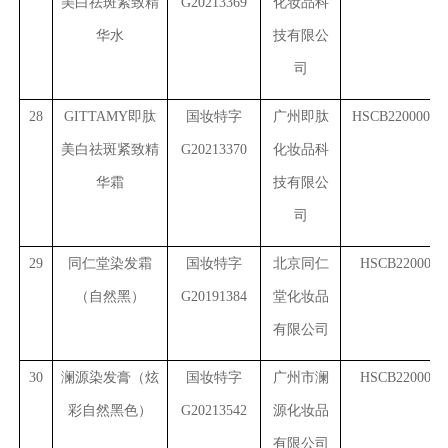
美白祛斑紧致精
G20213369
化妆品科
华水
技有限公
司
28
GITTAMY
即肽
国妆特字
广州即肽
HSCB2200001(3
美白祛斑紧致精
G20213370
化妆品科
华霜
技有限公
司
29
同仁堂染发霜
国妆特字
北京同仁
HSCB2200002
（自然黑）
G20191384
堂化妆品
有限公司
30
澜源染发膏（炫
国妆特字
广州市澜
HSCB2200005
彩自然黑色）
G20213542
源化妆品
有限公司