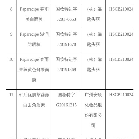
8
Paparecipe
春雨
国妆特进字
（株）靠
HSCB2100241(2
美白面膜
J20170653
匙头丽
9
Paparecipe
滋润
国妆特进字
（株）靠
HSCB2100241(3
防晒棒
J20191670
匙头丽
10
Paparecipe
春雨
国妆特进字
（株）靠
HSCB2100241(4
果蔬黄色鲜果面
J20191369
匙头丽
膜
11
韩后优肌茶蕊嫩
国妆特字
广州安欣
HSCB2100243(1
白去角质素
G20161215
化妆品股
份有限公
司