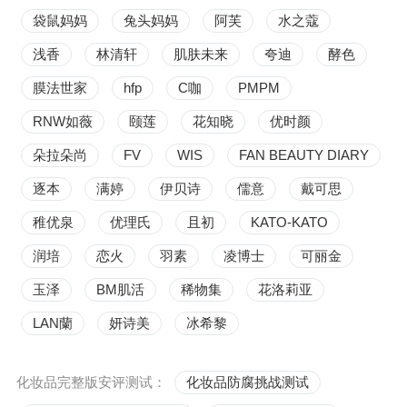
袋鼠妈妈
兔头妈妈
阿芙
水之蔻
浅香
林清轩
肌肤未来
夸迪
酵色
膜法世家
hfp
C咖
PMPM
RNW如薇
颐莲
花知晓
优时颜
朵拉朵尚
FV
WIS
FAN BEAUTY DIARY
逐本
满婷
伊贝诗
儒意
戴可思
稚优泉
优理氏
且初
KATO-KATO
润培
恋火
羽素
凌博士
可丽金
玉泽
BM肌活
稀物集
花洛莉亚
LAN蘭
妍诗美
冰希黎
化妆品完整版安评测试：
化妆品防腐挑战测试