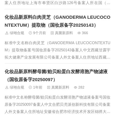
案人住所地址上海市奉贤区白沙路126号备案人所在国（地
区）中国境内责任人名称境内责任人住所地址备案日期2025-1
化妆品新原料白肉灵芝（GANODERMA LEUCOCO
2-03状态技术要求备案后监督检查情况历史记录备注...
NTEXTUM）提取物（国妆原备字20250143）
绿翊合规
9个月前
真菌新原料
366
标准中文名称白肉灵芝（GANODERMA LEUCOCONTEXTU
M）提取物备案号国妆原备字20250143备案人中文西藏甘露宇
拓大健康产业发展有限公司备案人外文备案人住所地址西藏自
治区林芝市巴宜区八一镇永久片区粤林产业园12号厂房备案人
化妆品新原料酵母菌/贻贝粘蛋白发酵溶胞产物滤液
所在国（地区）中国境内责任人名称境内责任人住所地址备案
日期2...
（国妆原备字20250097）
绿翊合规
1年前
真菌新原料
282
标准中文名称酵母菌/贻贝粘蛋白发酵溶胞产物滤液备案号国妆
原备字20250097备案人中文合肥贝壳派创新科技有限公司备案
人外文备案人住所地址安徽省合肥市经济技术开发区锦绣大道