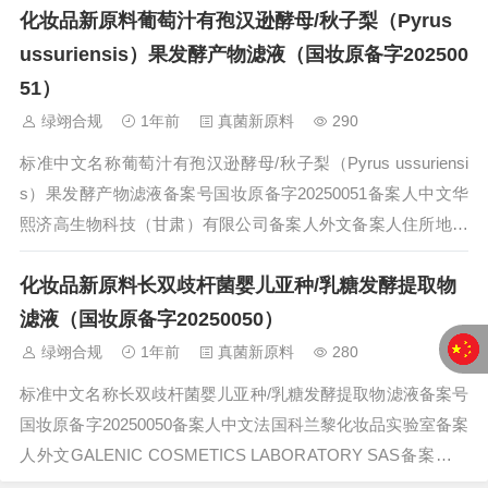
化妆品新原料葡萄汁有孢汉逊酵母/秋子梨（Pyrus
内责任人名称境内责任人住所地址备案日期2025-06-24状态技
术要求...
ussuriensis）果发酵产物滤液（国妆原备字202500
51）
绿翊合规
1年前
真菌新原料
290
标准中文名称葡萄汁有孢汉逊酵母/秋子梨（Pyrus ussuriensi
s）果发酵产物滤液备案号国妆原备字20250051备案人中文华
熙济高生物科技（甘肃）有限公司备案人外文备案人住所地址
甘肃省临夏回族自治州临夏县韩集镇姚川村惠民嘉苑小区一区
化妆品新原料长双歧杆菌婴儿亚种/乳糖发酵提取物
2号楼2楼备案人所在国（地区）中国境内责任人名称境内责任
人...
滤液（国妆原备字20250050）
绿翊合规
1年前
真菌新原料
280
标准中文名称长双歧杆菌婴儿亚种/乳糖发酵提取物滤液备案号
国妆原备字20250050备案人中文法国科兰黎化妆品实验室备案
人外文GALENIC COSMETICS LABORATORY SAS备案人住
所地址巴黎莫尔上校街3号 75017备案人所在国（地区）法国境