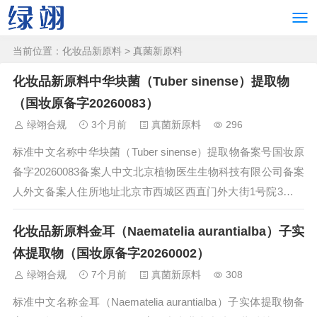
当前位置：
化妆品新原料
>
真菌新原料
化妆品新原料中华块菌（Tuber sinense）提取物
（国妆原备字20260083）
绿翊合规
3个月前
真菌新原料
296
标准中文名称中华块菌（Tuber sinense）提取物备案号国妆原
备字20260083备案人中文北京植物医生生物科技有限公司备案
人外文备案人住所地址北京市西城区西直门外大街1号院3号楼
10层D9备案人所在国（地区）中国境内责任人名称境内责任人
化妆品新原料金耳（Naematelia aurantialba）子实
住所地址备案日期2026-05-11状态技术要求备案后监...
体提取物（国妆原备字20260002）
绿翊合规
7个月前
真菌新原料
308
标准中文名称金耳（Naematelia aurantialba）子实体提取物备