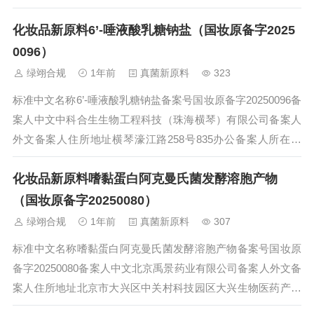
36号天门湖工业区2号厂房3层备案人所在国（地区）境内责任
化妆品新原料6’-唾液酸乳糖钠盐（国妆原备字2025
人名称境内责任人住所地址备案日期2025-08-08状态技术要求
备案后...
0096）
绿翊合规
1年前
真菌新原料
323
标准中文名称6’-唾液酸乳糖钠盐备案号国妆原备字20250096备
案人中文中科合生生物工程科技（珠海横琴）有限公司备案人
外文备案人住所地址横琴濠江路258号835办公备案人所在国
（地区）境内责任人名称境内责任人住所地址备案日期2025-0
化妆品新原料嗜黏蛋白阿克曼氏菌发酵溶胞产物
8-07状态技术要求备案后监督检查情况历史记录备注...
（国妆原备字20250080）
绿翊合规
1年前
真菌新原料
307
标准中文名称嗜黏蛋白阿克曼氏菌发酵溶胞产物备案号国妆原
备字20250080备案人中文北京禹景药业有限公司备案人外文备
案人住所地址北京市大兴区中关村科技园区大兴生物医药产业
基地庆丰西路55号院5号楼4层401室备案人所在国（地区）境