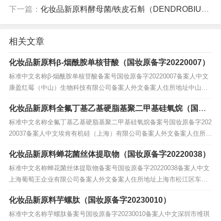
下一篇：
化妆品新原料酵母菌/铁皮石斛（DENDROBIUM OFFICINALE）愈伤组织发酵产物滤液（国妆原备字20260077）
相关文章
化妆品新原料β-烟酰胺单核苷酸（国妆原备字20220007）
标准中文名称β-烟酰胺单核苷酸备案号国妆原备字20220007备案人中文
康盈红莓（中山）生物科技有限公司备案人外文备案人住所地址中山市
三角镇昌隆北街6号D幢第一层备案人所在国（地区）境内责任人名称境
化妆品新原料全氟丁基乙基硬脂基聚二甲基硅氧烷（国妆
内责任人住所地址备案日期2022-03-29状态安全监测期技术要求查看备
原备字20220037）
案后监督检查情况历史记录备注...
标准中文名称全氟丁基乙基硬脂基聚二甲基硅氧烷备案号国妆原备字202
20037备案人中文埃肯有机硅（上海）有限公司备案人外文备案人住所地
址上海市闵行区莘庄工业区金都路3966号备案人所在国（地区）境内责
化妆品新原料蝉花菌丝体提取物（国妆原备字20220038）
任人名称境内责任人住所地址备案日期2022-10-28状态技术要求备案后
监督检查情况历史记录备注...
标准中文名称蝉花菌丝体提取物备案号国妆原备字20220038备案人中文
上海葡萄王企业有限公司备案人外文备案人住所地址上海市松江区车新
公路518号备案人所在国（地区）境内责任人名称境内责任人住所地址备
化妆品新原料芋螺肽（国妆原备字20230010）
案日期2022-11-04状态技术要求备案后监督检查情况历史记录备注...
标准中文名称芋螺肽备案号国妆原备字20230010备案人中文深圳市维琪