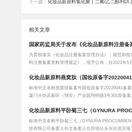
下一篇：
化妆品新原料氢化聚丁二烯/乙二醇/HDI 
相关文章
国家药监局关于发布《化妆品新原料注册备案
为贯彻落实《化妆品注册备案管理办法》，规范和指
料注册备案资料管理规定》，现予公布，自2021年5月
原料注册备案资料管理规定第一条 为规范化妆品新原料
化妆品新原料燕窝肽（国妆原备字2022004
标准中文名称燕窝肽备案号国妆原备字20220041
厦门火炬高新区（翔安）产业园翔明路3号301室备
22-12-08状态安全监测期技术要求查看备案后监督检
化妆品新原料平卧菊三七（GYNURA PROC
标准中文名称平卧菊三七（GYNURA PROCUMBE
技有限公司备案人外文备案人住所地址永兴街道滨海三