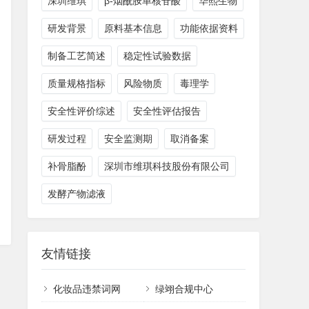
深圳维琪
β-烟酰胺单核苷酸
华熙生物
研发背景
原料基本信息
功能依据资料
制备工艺简述
稳定性试验数据
质量规格指标
风险物质
毒理学
安全性评价综述
安全性评估报告
研发过程
安全监测期
取消备案
补骨脂酚
深圳市维琪科技股份有限公司
发酵产物滤液
友情链接
化妆品违禁词网
绿翊合规中心