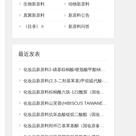
生物新原料
动物新原料
真菌新原料
新原料公告
《目录》Ⅱ
新原料问答
最近发表
化妆品新原料2-磺基棕榈酸/硬脂酸甲酯钠（国妆原备字20260119）
化妆品新原料(2,3-二羟基苯基)甲烷硫代酸-S-{8-[(4,4,4-三氟丁基)硫基]辛基}酯（国妆原备字20260118）
化妆品新原料棕榈酰六肽-122酰胺（国妆原备字20260117）
化妆品新原料山芙蓉(HIBISCUS TAIWANENSIS)根/茎提取物（国妆原备字20260116）
化妆品新原料抗坏血酸链烷二酸酯（国妆原备字20260115）
化妆品新原料羟环己基苯基酮（国妆原备字20260114）