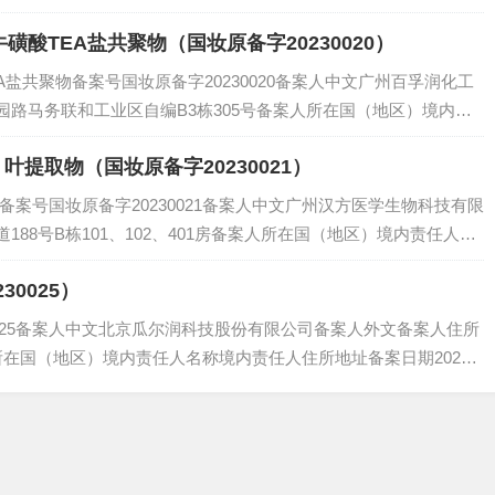
要求查看备案后...
磺酸TEA盐共聚物（国妆原备字20230020）
EA盐共聚物备案号国妆原备字20230020备案人中文广州百孚润化工
路马务联和工业区自编B3栋305号备案人所在国（地区）境内责
态安全监测期技术...
A）叶提取物（国妆原备字20230021）
提取物备案号国妆原备字20230021备案人中文广州汉方医学生物科技有限
88号B栋101、102、401房备案人所在国（地区）境内责任人名
..
0025）
025备案人中文北京瓜尔润科技股份有限公司备案人外文备案人住所
在国（地区）境内责任人名称境内责任人住所地址备案日期2023-0
记录该原料为已使用的化妆...